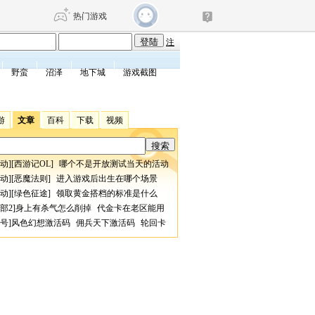
热门游戏
注
野蛮
沼泽
地下城
游戏截图
DNF
传奇4
游
文章
百科
下载
视频
剑网3旗舰版
新天龙八部
动
][
西游记OL
]
哪个不是开放测试当天的活动
自由
诛仙世界
仙剑世界
动
][
恶魔法则
]
进入游戏后出生在哪个场景
动
][
绿色征途
]
领取黄金搭档的标准是什么
部2
]
身上有杀气怎么削掉
代金卡在老区能用
号
]
风色幻想激活码
佣兵天下激活码
轮回卡