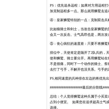
PS：优先追杀远程：如果对方用远程
加克制远程多一点。那么就用狮鹫去追
④：皇家狮鹫特别的一点：克制双击兵
比如狼骑士和剑士，当攻击皇家狮鹫的
会又一次反击。士气高昂也是，两次攻
⑤：丧心病狂的速度差：只要不将狮鹫
排位中，天使肯定是隔开了2队兵的，
使和狮鹫、骑士要分开。再用狮鹫站在
不是很痛，同时下一个动作的骑士、祭
去打了弓手，不解开也没关系。弓手的近身
PS;相同速度的兵种排在左边的将优先
###################最后的分割线#####
总结：个人觉得狮鹫这种兵属于小买卖
占到小便宜。 如果您在追求超高士气
选择。