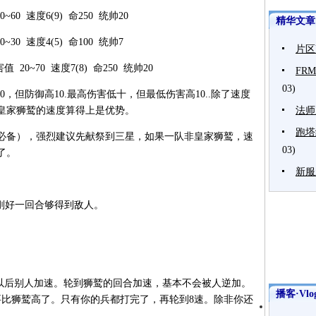
60 速度6(9) 命250 统帅20
精华文章
30 速度4(5) 命100 统帅7
片区
20~70 速度7(8) 命250 统帅20
FR
03)
0，但防御高10.最高伤害低十，但最低伤害高10..除了速度
皇家狮鹫的速度算得上是优势。
法师
跑塔
必备），强烈建议先献祭到三星，如果一队非皇家狮鹫，速
03)
了。
新服
风刚好一回合够得到敌人。
速以后别人加速。轮到狮鹫的回合加速，基本不会被人逆加。
播客·Vlo
要比狮鹫高了。只有你的兵都打完了，再轮到8速。除非你还