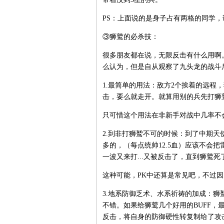
PS：上面说的是身子占有两格的同学，
③狮鹫的必杀技：
很多朋友都在说，无限反击有什么用啊。
么认为，但是自从观察了九头龙的战斗
1.最简单的用法：敌方2个挨着的远程
击，要么就走开。就算用别的兵先打狮
只可惜这个用法在非新手对战中几率不会
2.到非打狮鹫不可的时候：到了中期
多的，（每点统帅12.5血）应该不会把
一波又来打...又被反击了，直到狮鹫死
这种可能，PK中还算是常见吧，不过
3.地系防御乏术、水系祈祷的加成：
不错。如果给狮鹫几个好用的BUFF
反击，将自身的防御硬性转复制给了攻击