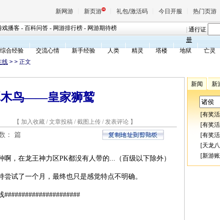
新网游
新页游
礼包/激活码
今日开服
热门页游
游戏播客
-
百科问答
-
网游排行榜
-
网游期待榜
|
通行证
册
综合经验
交流心情
新手经验
人类
精灵
塔楼
地狱
亡灵
魔兽
在线
>
> 正文
新闻
新
天堂
啄木鸟——皇家狮鹫
[
有奖活
王权与
8 【
加入收藏
/
文章投稿
/
截图上传
/
发表评论
】
[
有奖活
总数：
篇
[
有奖活
[
天龙八
[
新游账
啊，在龙王神力区PK都没有人带的...（百级以下除外）
持尝试了一个月，最终也只是感觉特点不明确。
#####################