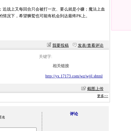
；近战上又每回合只会被打一次、要么就是小赚；魔法上血
的情况下，希望狮鹫也可能有机会到达最终PK上。
我要投稿
发表/查看评论
关键字:
相关链接
http://yx.17173.com/wz/wjjl.shtml
截图上传
更多>>
评论
匿名