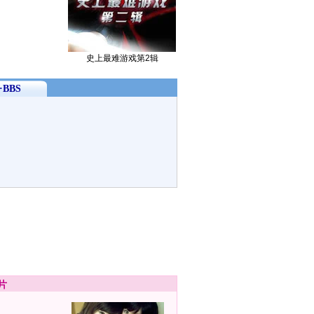
史上最难游戏第2辑
BBS
片