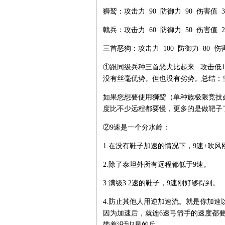
狮鹫：攻击力 90 防御力 90 伤害值 30~
戟兵：攻击力 60 防御力 50 伤害值 20~
三首恶狗：攻击力 100 防御力 80 伤害值 
①跟同级兵种三首恶犬比起来...攻击低1
没有丝毫优势。但也没有劣势。总结：
如果您想要使用狮鹫（单种族极限竞技
度比不少远程都要慢，更多的是做靶子
②9速是一个分水岭：
1.在没有鞋子加速的情况下，9速+吹
2.除了泰坦外所有远程都低于9速。
3.满级3.2速的鞋子，9速刚好够得到。
4.防止其他人用逆加速流。就是你加
因为加速后，就连6速弓箭手的速度都
带着没到3星的兵。