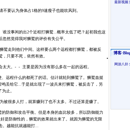
最新视频
请不要认为身体占1格的9速瘦子也能吹风到。
谁没事闲的出2个近程打狮鹫...概率太低了吧？起初我也这
后忽然觉得我对狮鹫的评价有失公平。
，狮鹫走到他们中间。这样要么两个远程都打狮鹫，都被反
博客·Blo
鹫，只要不死，依然有效。
网游八卦
太大。- - 主要是因为没有那么多在一起的远程。
天使、远程什么的都死了的话。估计就轮到狮鹫了。狮鹫血挺
雷鸣丢给它...于是就出现了一波兵来打狮鹫，被反击了，另
了为止。
因为被很多人打，就算赚到了也不太多。不过还算是赚了。
狮鹫的防御和攻击平衡。但是本身的血比较多，所以防御能力
，最好是防御性的，狮鹫的效果就出来了。就因为狮鹫的无限
。越能抗就越能打...