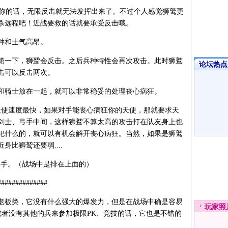
打你的话，无限反击就无法发挥出来了。不过个人感觉狮鹫更
杀远程吧！近战要救的话就要承受反击哦。
种和士气高昂。
第一下，狮鹫会反击。之后兵种特性会再次攻击。此时狮鹫
论坛热点·
击可以反击两次。
和骑士放在一起，就可以非常稳妥的处理丧心病狂。
天使速度最快，如果对手能丧心病狂你的天使，那就要求天
剑士、弓手中间，这样狮鹫不算太高的攻击打在队友身上也
祀什么的，就可以有机会解开丧心病狂。当然，如果是狮鹫
比狮鹫还要弱....
出手。（战场中是排在上面的）
############
老板类，它没有什么强大的爆发力，但是在战场中确是容易
玩家
照
或者没有其他的兵来参加极限PK、竞技的话，它也是不错的