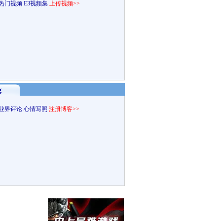
热门视频
E3视频集
上传视频>>
g
业界评论
心情写照
注册博客>>