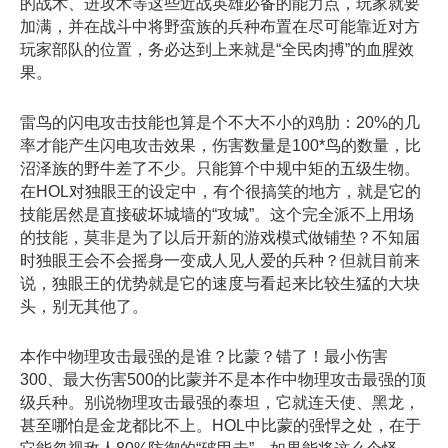
的战术、进攻术等这些近战英雄必备的能力点，玩家就要
加满，并在战斗中将野蛮族的兵种布置在尽可能靠近对方
玩家部队的位置，务必达到上来就是“全民肉搏”的血腥效
果。
雷鸟的闪电攻击技能也算是个不大不小的鸡肋：20%的几
率才能产生闪电攻击效果，伤害数量是100*鸟的数量，比
沼泽族的野牛差了不少。只能算个中规中矩的五级生物。
在HOL对独眼王的设定中，有个很搞笑的地方，就是它的
技能居然是直接破坏城墙的“攻城”。这个完全派不上用场
的技能，莫非是为了以后开新的游戏模式做铺垫？不知届
时独眼王会不会摇身一变成人见人爱的兵种？但就目前来
说，独眼王的优势就是它的速度与看起来比较生猛的大块
头，别无其他了。
本作中物理攻击最强的是谁？比蒙？错了！最小伤害
300、最大伤害500的比蒙并不是本作中物理攻击最强的顶
级兵种。别说物理攻击最强的泰坦，它就连天使、黑龙，
甚至哪怕是金龙都比不上。HOL中比蒙的强悍之处，在于