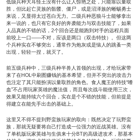
低级兵种大耳怪王没有什么让人惊艳之处，只能靠以量取
胜，但比起亡灵族的骷髅、僵尸，或是沼泽族的蜥蜴勇士
来说，又显得太过苍白无力。二级兵种恶狼斗士能够拿出
来一说的，也只有它良好的奔袭能力与双击技能了，如果
人品真的不错的话，2个回合还是能跑到对手的远程兵面
前咬上一口——不对，应该是两口（双击特技）。但这两
个兵种实在不够突出，通常作为炮灰或是恼人的跳蚤一类
出现，轻轻一捏，就灭了。
前五级兵种中，三级兵种半兽人首领的出现，才给玩家带
来了在HOL中刷图赚钱的基本希望，但并不突出的攻击力
也注定了其只能扮演以量取胜的角色。食人魔王的特技“嗜
血”不占用玩家英雄的魔法值，而且每次战斗能使用三次，
效果又能持续六个回合，实在是个不错的技能，但前提是
得建立在能先手出击的基础上。
这里又不得不提到野蛮族玩家的取向：既然决定了玩野蛮
族，那就无疑要将自己打造成一位强力的近战英雄。没有
了单机版玩家英雄与生俱来十分BT的高级进攻术，那基本