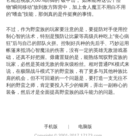
它能忽视敌人80%防御的“破甲击”。如果能将这么个怪
物“瞬间移动”放到敌方阵营中，加上食人魔王不用白不用
的“嗜血”技能，那倒真的是件挺爽的事情。
不过，作为野蛮族的玩家要注意的是，要提防对手使用控
制心智的法术，特别是预防让比蒙等高级兵种吃上“丧心病
狂”后与自己的部队火拼。控制好兵种的先后手、巧妙运用
帐篷来抵消心智魔法的伤害，没有一定的英雄无敌游戏基
础，还真不好把握。毋庸置疑的是，能熟练驾驭野蛮族的
玩家，必然是英雄无敌的骨灰级粉丝。相对普通PK模式来
说，在极限战斗模式下的野蛮族，有了更多与其他种族比
肩的机会，但不可回避的一个问题是，要打造一支无往不
利的野蛮之师，肯定要投入不少的银两，弄出一副称心的
装备，然后才是全面提高野蛮族的战斗能力的问题。
手机版
|
电脑版
Copyright © 2001-2017 17173.com