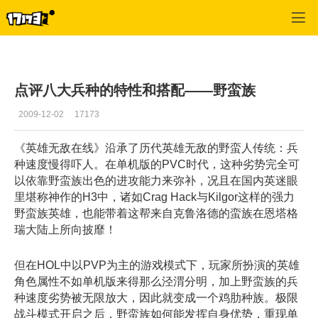
英雄无敌OL
>
野蛮
>
正文
点评八大兵种的特性和搭配——野蛮族
2009-12-02
17173
《英雄无敌在线》沿承了历代英雄无敌的野蛮人传统：兵
种速度慢得吓人。在单机版的PVC时代，这种劣势完全可
以依靠野蛮族出色的进攻能力来弥补，况且在国内英迷眼
里堪称神作的H3中，诸如Crag Hack与Kilgor这样的强力
野蛮族英雄，也能带着这帮来自克鲁洛德的蛮族在恩塔格
瑞大陆上所向披靡！
但在HOL中以PVP为主的游戏模式下，玩家所扮演的英雄
角色属性不如单机版来得那么泾渭分明，加上野蛮族的兵
种速度劣势被无限放大，因此就变成一个鸡肋种族。极限
战斗模式开启之后，野蛮族如何能发挥自身优势，重现单