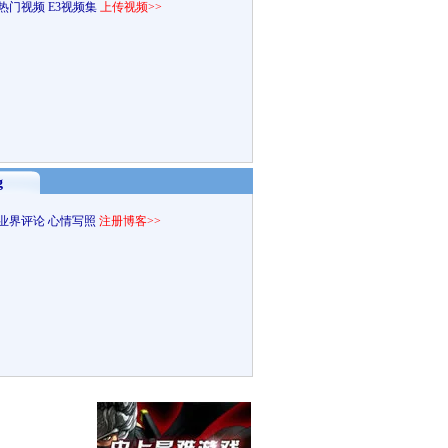
热门视频
E3视频集
上传视频>>
g
业界评论
心情写照
注册博客>>