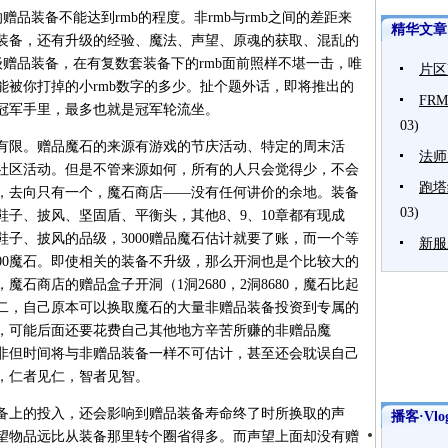
赠品装备不能达到rmb的程度。非rmb与rmb之间的差距来
精华文章
战装备，还有升级的经验、魔法、声望、原魂的获取、混乱的
级赠品装备，在有复数套装备下的rmb面前照样不堪一击，唯
片区
能被你打掉的小rmb数字的多少。扯个题外话，即将推出的
FR
的冠军手里，最多也就是冠军轮流坐。
03)
有限。赠品魔石的来源有游戏的节庆活动、特定的周末活
法师
1社区活动。但是不管来源如何，所有的人只会觉得少，不会
跑塔
，去向只有一个，魔石商店——没有任何讲价的余地。装备
03)
子、披风、坚固盾、平衡头，其他8、9、10章都有现成
子、披风的品级，3000赠品魔石估计就要了账，而一个等
新服
600魔石。即使相关的装备不升级，那么开洞也是个比较大的
石商店的赠品盒子开洞（1洞2680，2洞8680，魔石比起
二，自己原本可以换取魔石的大量非赠品装备投资到专属的
，可能后面还要花费自己其他地方辛苦所赚的非赠品魔
非但时间将与非赠品装备一样不可估计，甚至还会耽误自己
，仁者见仁，智者见智。
备上的投入，还会影响到赠品装备寿命终了时所换取的声
播客·Vlo
望物品远比从装备那里转个圈省得多。而声望上面却没有赠