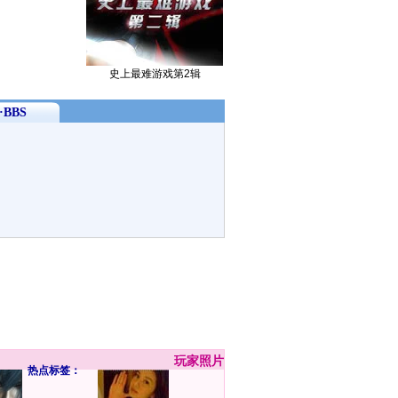
史上最难游戏第2辑
BBS
玩家
照片
热点标签：