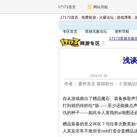
17173首页
网站导航
17173首页
-
免费新游
-
火爆论坛
-
游戏博客
-
专区首页
英雄无敌论坛
资料导航
17173英雄无敌
浅
2010-01-1
作者： 轰炸东京 获得积分：
Z 投稿
自从游戏推出了赠品魔石、装备换取声望
打到就扔掉的垃*圾——至少还能换点
仇的种子——如此令人发指的ai地图还
赠品装备的意义何在？与任务次数奖励
人其实非常不推崇非rmb打造全套赠品