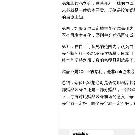
品和非赠品之分，联系开2、3城的声望
未必就是一件赔本买卖。反倒是投资赠
的前途未知。
第四，如果众位坚定地把某个赠品作为
不会再发生变化，否则舍弃赠品再转成
第五，在自己可预见的范围内，认为自
去不断的打一张地图练兵练星，依靠自
根本的坚持之后，真的穷得只剩赠品了
赠品不是非rmb的专利，是非rmb也未
总结，众位玩家想必对是否使用赠品装
部赠品装备？还是一部分赠品，一部分
下，才有讨论赠品装备前途的意义。每
决定就一定好，哪个决定就一定不好，
相关新闻