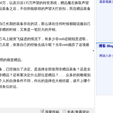
最新视频
50万，以及日后135万声望的转世系统，赠品魔石换取声望
品装备之后，不但所能获得的声望大打折扣，而且赠品装备
自己长期的装备存在的话，那么请在任何时候都能说服自己
非赠的时候，又将是一笔巨大的开销。
己马上能突飞猛进的情况下，有多少非rmb还能锐意进取，
己兵星，依靠自己的经验去战斗呢？当非rmb抛弃了这项最
博客·Blo
。
网游八卦
必用的都是赠品。
备，已经做出了决定。是选择全部使用非赠品装备？还是全
非赠品？还有要决定什么部位是赠品？……众多的前瞻规划
个人的自身条件不同，作出的选择也大相径庭，谈不上哪个
祝各位好运。
我要投稿
发表/查看评论