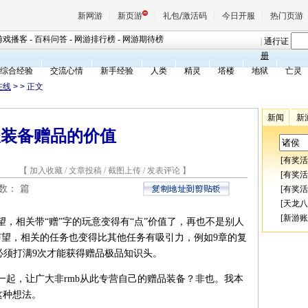
新网游
新页游
礼包/激活码
今日开服
热门页游
游戏播客
-
百科问答
-
网游排行榜
-
网游期待榜
|
通行证
册
综合经验
交流心情
新手经验
人类
精灵
塔楼
地狱
亡灵
魔兽
在线
>
> 正文
新闻
新
天堂
谈装备赠品的价值
[
有奖活
王权与
8 【
加入收藏
/
文章投稿
/
截图上传
/
发表评论
】
[
有奖活
总数：
篇
[
有奖活
[
天龙八
[
新游账
，相关带“赠”字的玩意变得有“点”价值了，再也不是别人
声望，相关的任务也变得比其他任务有吸引力，例如9章的复
必须打满9次才能获得赠品极品知识头。
一起，让广大非rmb从此专营自己的赠品装备？非也。我本
这种想法。