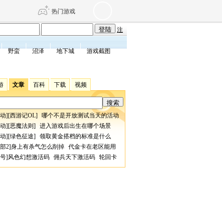
热门游戏
注
野蛮
沼泽
地下城
游戏截图
DNF
传奇4
游
文章
百科
下载
视频
剑网3旗舰版
新天龙八部
动
][
西游记OL
]
哪个不是开放测试当天的活动
自由
诛仙世界
仙剑世界
动
][
恶魔法则
]
进入游戏后出生在哪个场景
动
][
绿色征途
]
领取黄金搭档的标准是什么
部2
]
身上有杀气怎么削掉
代金卡在老区能用
号
]
风色幻想激活码
佣兵天下激活码
轮回卡