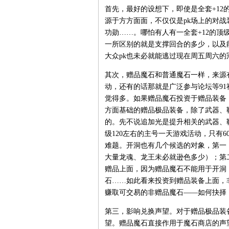
首先，最好的设想下，即使是全套+12的
源于方方面面，不仅仅是pk场上的对
功勋……。哪怕有人有一全套+12的顶
一所区别的就是支撑回合的多少，以及
大众pk也未必就能逃过现在周五周六
其次，赠品魔石和普通魔石一样，来源
动，还有的话那就是广泛参与论坛等9
觉得多。如果赠品魔石投资于赠品装备
方面基础的赠品极品装备，除了武器、鞋
的。先不说追加光是提升相关的武器、鞋
级120左右的主号一天游戏活动，只有
难题。开洞也有几个候选的对象，第一，魔
大量龙魂、龙王未必就逊色多少）；第
赠品上面，因为赠品魔石不能用于开洞
石……如此看来投资到赠品装备上面，
赚取可交易的非赠品魔石——如何抉择
第三，影响兑换声望。对于赠品极品装
望。赠品魔石直接作用于魔石商店的声