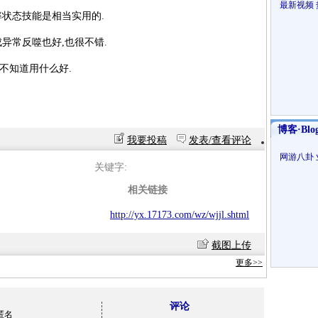
最新视频
率状态技能是相当实用的.
异常反噬也好,也很不错.
不知道用什么好.
博客·Blo
我要投稿
发表/查看评论
网游八卦
关键字:
相关链接
http://yx.17173.com/wz/wjjl.shtml
截图上传
更多>>
评论
匿名