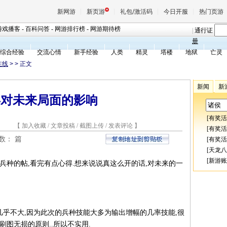
新网游
新页游
礼包/激活码
今日开服
热门页游
游戏播客
-
百科问答
-
网游排行榜
-
网游期待榜
|
通行证
册
综合经验
交流心情
新手经验
人类
精灵
塔楼
地狱
亡灵
魔兽
在线
>
> 正文
新闻
新
天堂
兵对未来局面的影响
[
有奖活
王权与
2 【
加入收藏
/
文章投稿
/
截图上传
/
发表评论
】
[
有奖活
总数：
篇
[
有奖活
[
天龙八
[
新游账
兵种的帖,看完有点心得.想来说说真这么开的话,对未来的一
几乎不大,因为此次的兵种技能大多为输出增幅的几率技能,很
图无损的原则..所以不实用.