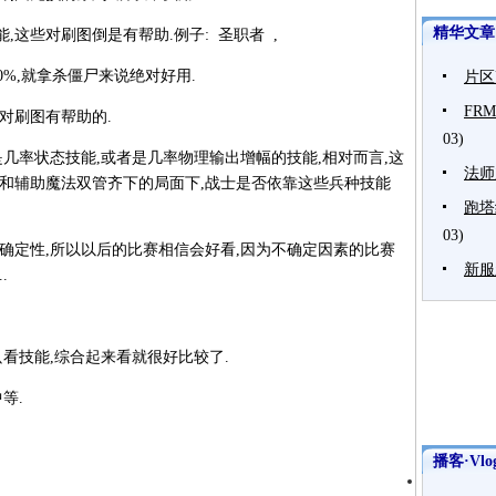
精华文章
这些对刷图倒是有帮助.例子: 圣职者 ,
加30%,就拿杀僵尸来说绝对好用.
片区
FR
对刷图有帮助的.
03)
是几率状态技能,或者是几率物理输出增幅的技能,相对而言,这
法师
法和辅助魔法双管齐下的局面下,战士是否依靠这些兵种技能
跑塔
03)
确定性,所以以后的比赛相信会好看,因为不确定因素的比赛
新服
.
只看技能,综合起来看就很好比较了.
等.
播客·Vlo