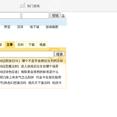
热门游戏
注
野蛮
沼泽
地下城
游戏截图
DNF
传奇4
游
文章
百科
下载
视频
剑网3旗舰版
新天龙八部
动
][
西游记OL
]
哪个不是开放测试当天的活动
自由
诛仙世界
仙剑世界
动
][
恶魔法则
]
进入游戏后出生在哪个场景
动
][
绿色征途
]
领取黄金搭档的标准是什么
部2
]
身上有杀气怎么削掉
代金卡在老区能用
号
]
风色幻想激活码
佣兵天下激活码
轮回卡