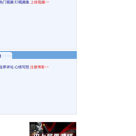
热门视频
E3视频集
上传视频>>
g
业界评论
心情写照
注册博客>>