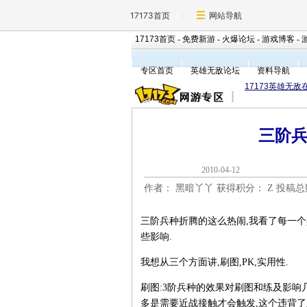
17173首页
网站导航
17173首页
-
免费新游
-
火爆论坛
-
游戏博客
-
专区首页
英雄无敌论坛
资料导航
17173英雄无敌
三阶
2010-04-1
作者： 黑暗丫丫 获得积分：
Z 投稿
三阶兵种折腾的这么热闹,我看了每一个
些影响.
我想从三个方面讲,刷图,PK,实用性.
刷图:3阶兵种的效果对刷图和练及影响
多是需要近战接触才会触发,这个违背了刷