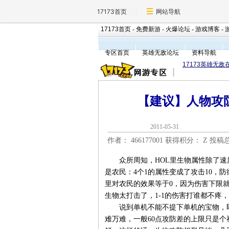
17173首页
网站导航
17173首页
-
免费新游
-
火爆论坛
-
游戏博客
-
专区首页
英雄无敌论坛
资料导航
17173英雄无敌
【建议】人物攻
2011-05-3
作者： 466177001 获得积分：
Z 投稿
众所周知，HOL里生物属性除了速度
是农民：4个1的属性变成了攻击10，防御
里对农民的效果等于0，因为伤害下限就
生物太打击了，1-1的伤害打谁都不疼
说到单机不能不提下单机的宝物，即
难万难，一般60点攻防差的上限只是个神话