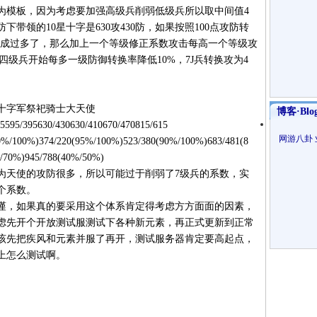
模板，因为考虑要加强高级兵削弱低级兵所以取中间值4
防下带领的10星十字是630攻430防，如果按照100点攻防转
显然加成过多了，那么加上一个等级修正系数攻击每高一个等级攻
四级兵开始每多一级防御转换率降低10%，7J兵转换攻为4
十字军祭祀骑士大天使
博客·Blo
95630/430630/410670/470815/615
网游八卦
374/220(95%/100%)523/380(90%/100%)683/481(8
/70%)945/788(40%/50%)
天使的攻防很多，所以可能过于削弱了7级兵的系数，实
个系数。
，如果真的要采用这个体系肯定得考虑方方面面的因素，
虑先开个开放测试服测试下各种新元素，再正式更新到正常
该先把疾风和元素并服了再开，测试服务器肯定要高起点，
上怎么测试啊。