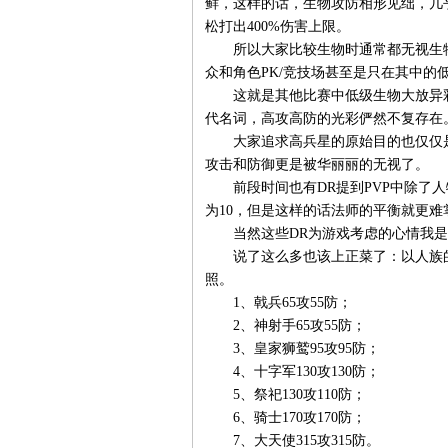
鲜，这样的话，生物攻防相形见绌，几
松打出400%伤害上限。
所以大家比较生物时通常都无视生物
众和角色PK/竞技场甚至是只在其中的
这就是其他比赛中低级生物大放异彩
代名词，高攻高防的光彩俨然不复存在
大家追求高兵星的原始目的也仅仅是
攻击和防御更是被华丽丽的无视了。
前段时间也有DR提到PVP中除了人
为10，但是这样的话法师的平衡就更
当然这些DR为游戏考虑的心情我是
说了这么多也该上正菜了：以人族的10
照。
1、戟兵65攻55防；
2、神射手65攻55防；
3、皇家狮鹫95攻95防；
4、十字军130攻130防；
5、祭祀130攻110防；
6、骑士170攻170防；
7、大天使315攻315防。