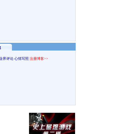
g
业界评论
心情写照
注册博客>>