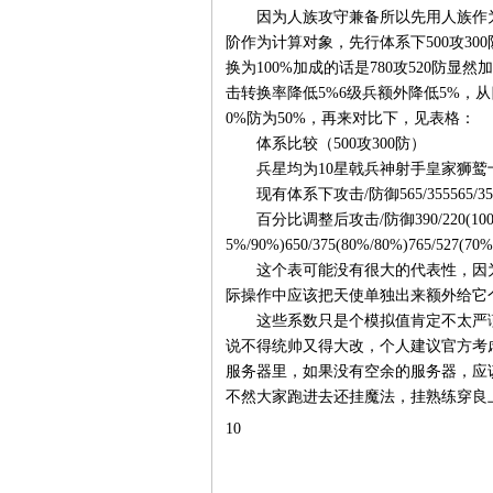
因为人族攻守兼备所以先用人族作为
阶作为计算对象，先行体系下500攻300
换为100%加成的话是780攻520防
击转换率降低5%6级兵额外降低5%，从
0%防为50%，再来对比下，见表格：
体系比较（500攻300防）
兵星均为10星戟兵神射手皇家狮鹫
现有体系下攻击/防御565/355565/355595/3
百分比调整后攻击/防御390/220(100%/100%)
5%/90%)650/375(80%/80%)765/527(70%
这个表可能没有很大的代表性，因为
际操作中应该把天使单独出来额外给它
这些系数只是个模拟值肯定不太严谨
说不得统帅又得大改，个人建议官方考
服务器里，如果没有空余的服务器，应
不然大家跑进去还挂魔法，挂熟练穿良
10