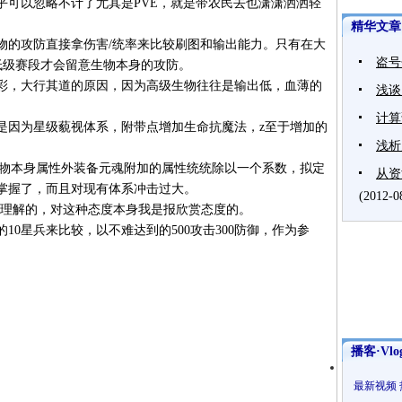
乎可以忽略不计了尤其是PVE，就是带农民去也潇潇洒洒轻
精华文章
的攻防直接拿伤害/统率来比较刷图和输出能力。只有在大
盗号
低级赛段才会留意生物本身的攻防。
，大行其道的原因，因为高级生物往往是输出低，血薄的
浅谈
。
计算
因为星级藐视体系，附带点增加生命抗魔法，z至于增加的
浅析
物本身属性外装备元魂附加的属性统统除以一个系数，拟定
从资
难掌握了，而且对现有体系冲击过大。
(2012-0
理解的，对这种态度本身我是报欣赏态度的。
星兵来比较，以不难达到的500攻击300防御，作为参
播客·Vlo
最新视频