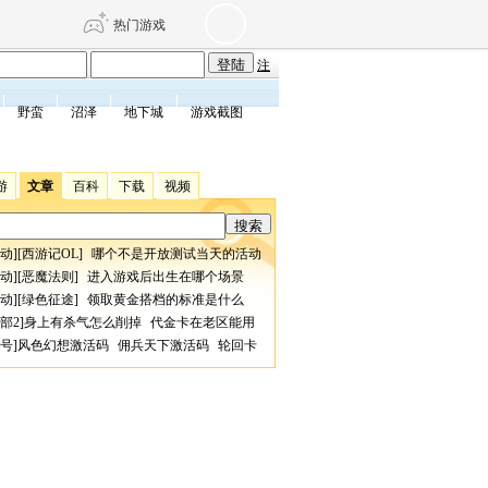
热门游戏
注
野蛮
沼泽
地下城
游戏截图
DNF
传奇4
游
文章
百科
下载
视频
剑网3旗舰版
新天龙八部
动
][
西游记OL
]
哪个不是开放测试当天的活动
自由
诛仙世界
仙剑世界
动
][
恶魔法则
]
进入游戏后出生在哪个场景
动
][
绿色征途
]
领取黄金搭档的标准是什么
部2
]
身上有杀气怎么削掉
代金卡在老区能用
号
]
风色幻想激活码
佣兵天下激活码
轮回卡