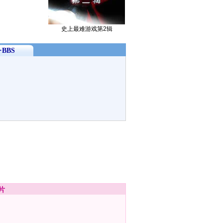
史上最难游戏第2辑
BBS
片