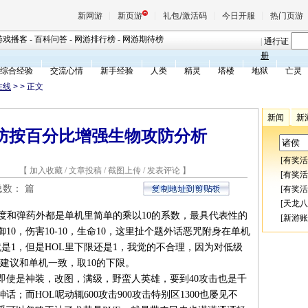
新网游
新页游
礼包/激活码
今日开服
热门页游
游戏播客
-
百科问答
-
网游排行榜
-
网游期待榜
|
通行证
册
综合经验
交流心情
新手经验
人类
精灵
塔楼
地狱
亡灵
魔兽
在线
>
> 正文
新闻
新
天堂
防按百分比增强生物攻防分析
[
有奖活
王权与
1 【
加入收藏
/
文章投稿
/
截图上传
/
发表评论
】
[
有奖活
总数：
篇
[
有奖活
[
天龙八
和弹药外都是单机里简单的乘以10的系数，最具代表性的
[
新游账
10，伤害10-10，生命10，这里扯个题外话恶咒附身在单机
是1，但是HOL里下限还是1，我觉的不合理，因为对低级
，建议和单机一致，取10的下限。
使是神装，改图，满级，野蛮人英雄，要到40攻击也是千
；而HOL呢动辄600攻击900攻击特别区1300也屡见不