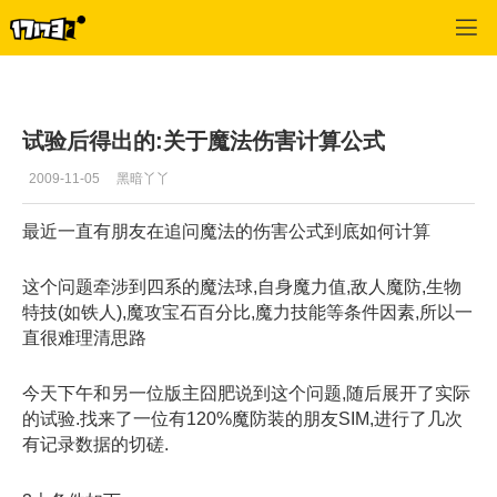
英雄无敌OL
>
交流
>
正文
试验后得出的:关于魔法伤害计算公式
2009-11-05
黑暗丫丫
最近一直有朋友在追问魔法的伤害公式到底如何计算
这个问题牵涉到四系的魔法球,自身魔力值,敌人魔防,生物
特技(如铁人),魔攻宝石百分比,魔力技能等条件因素,所以一
直很难理清思路
今天下午和另一位版主囧肥说到这个问题,随后展开了实际
的试验.找来了一位有120%魔防装的朋友SIM,进行了几次
有记录数据的切磋.