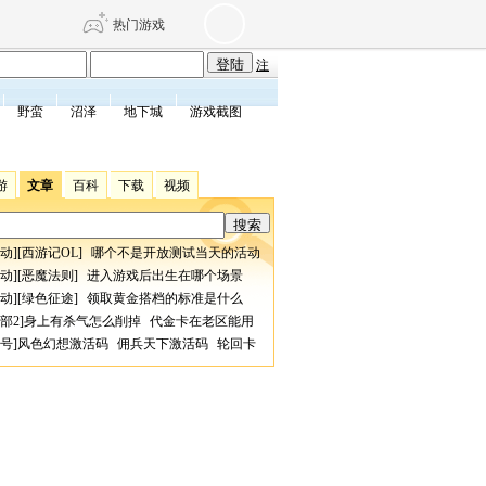
热门游戏
注
野蛮
沼泽
地下城
游戏截图
DNF
传奇4
游
文章
百科
下载
视频
剑网3旗舰版
新天龙八部
动
][
西游记OL
]
哪个不是开放测试当天的活动
自由
诛仙世界
仙剑世界
动
][
恶魔法则
]
进入游戏后出生在哪个场景
动
][
绿色征途
]
领取黄金搭档的标准是什么
部2
]
身上有杀气怎么削掉
代金卡在老区能用
号
]
风色幻想激活码
佣兵天下激活码
轮回卡