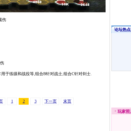
减伤
论坛热点·
减伤
常用于练级和战役等,组合B针对战士,组合C针对剑士.
页
1
2
3
下一页
末页
玩家
照