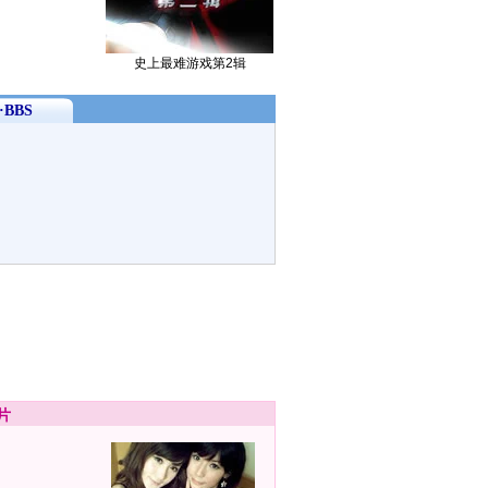
史上最难游戏第2辑
BBS
片