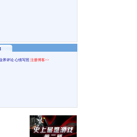
g
业界评论
心情写照
注册博客>>