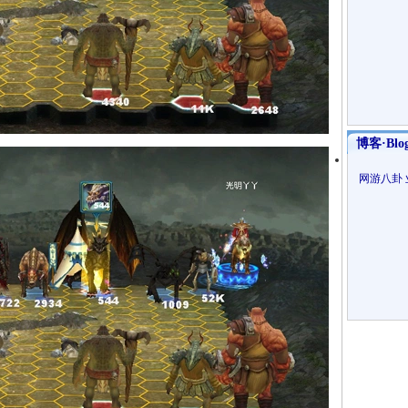
博客·Blo
网游八卦