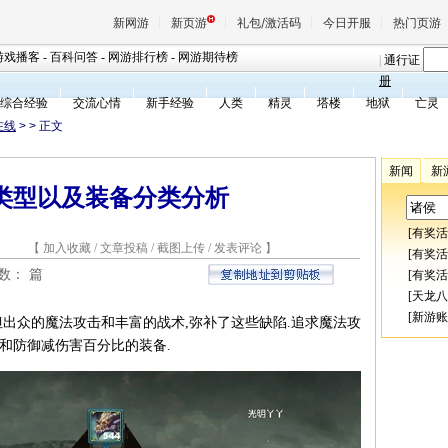
新网游
新页游
礼包/激活码
今日开服
热门页游
游戏播客
-
百科问答
-
网游排行榜
-
网游期待榜
|
通行证
册
综合经验
交流心情
新手经验
人类
精灵
塔楼
地狱
亡灵
魔兽
在线
>
> 正文
新闻
新
天堂
类型以及装备分类分析
[
有奖活
王权与
4 【
加入收藏
/
文章投稿
/
截图上传
/
发表评论
】
[
有奖活
总数：
篇
[
有奖活
[
天龙八
[
新游账
但出众的魔法攻击和丰富的战术,弥补了这些缺陷.追求魔法攻
和防御减伤害百分比的装备.