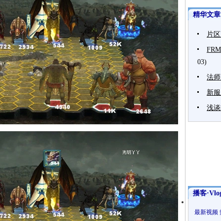
精华文章
片区
FR
03)
法师
新服
浅谈
播客·Vlo
最新视频