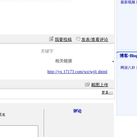
最新视频
我要投稿
发表/查看评论
关键字:
博客·Blo
相关链接
网游八卦
http://yx.17173.com/wz/wjjl.shtml
截图上传
更多>>
评论
匿名