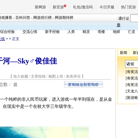
新网游
新页游
礼包/激活码
今日开服
热门页游
游戏播客
-
百科问答
-
网游排行榜
-
网游期待榜
|
通行证
册
综合经验
交流心情
新手经验
人类
精灵
塔楼
地狱
亡灵
魔兽
在线
>
> 正文
新闻
新
天堂
河—Sky♂俊佳佳
[
有奖活
王权与
9 【
加入收藏
/
文章投稿
/
截图上传
/
发表评论
】
[
有奖活
稿总数：
篇
[
有奖活
[
天龙八
[
新游账
是一个纯粹的非人民币玩家，进入游戏一年半到现在，是从金
。在现实中是一个在校大学三年级学生。