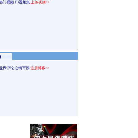
热门视频
E3视频集
上传视频>>
g
业界评论
心情写照
注册博客>>