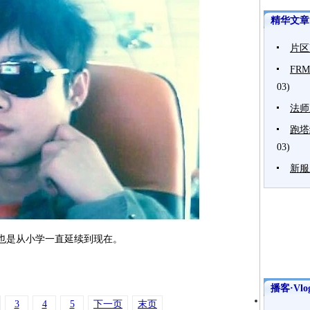
精华文章
片区
FR
03)
法师
跑塔
03)
新服
也是从小学一直延续到现在。
播客·Vlo
3
4
5
下一页
末页