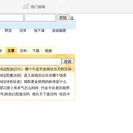
热门游戏
注
野蛮
沼泽
地下城
游戏截图
DNF
传奇4
游
文章
百科
下载
视频
剑网3旗舰版
新天龙八部
动
][
西游记OL
]
哪个不是开放测试当天的活动
自由
诛仙世界
仙剑世界
动
][
恶魔法则
]
进入游戏后出生在哪个场景
动
][
绿色征途
]
领取黄金搭档的标准是什么
部2
]
身上有杀气怎么削掉
代金卡在老区能用
号
]
风色幻想激活码
佣兵天下激活码
轮回卡