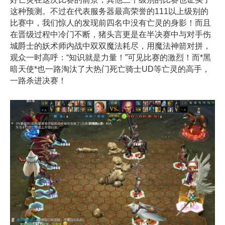
这种预测。不过在代表服务器最高荣誉的111以上级别的
比赛中，我们惊人的发现前四名中没有亡灵的身影！而且
在晋级过程中冷门不断，猪头言更是在半决赛中与对手伤
城爵士的妖术师内战中双双魔法耗尽，用魔法神箭对拼，
观众一时高呼：“知识就是力量！”可见比赛的激烈！而*黑
暗天使*也一路淘汰了大热门死亡骑士UD等亡灵的高手，
一路杀进决赛！