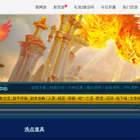
新网游
新页游
礼包/激活码
今日开服
热门页游
魔兽
天堂
王权与
|
|
|
|
|
游戏下载
技能介绍
兵种宝典
魔法资料
装备资料
NPC资料
家交流
|
新手经验
|
副本攻略
|
人类
--
精灵
--
塔楼
--
地*
--
亡灵
--
野蛮
--
沼泽
--
地下城
|
文章
洗点道具