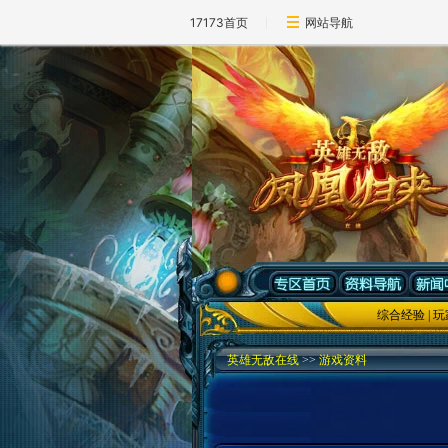
17173首页
网站导航
综合经验
|
玩
英雄无敌在线
>>
游戏资料