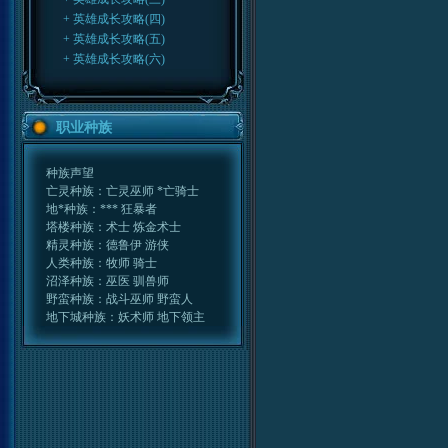
+ 英雄成长攻略(四)
+ 英雄成长攻略(五)
+ 英雄成长攻略(六)
职业种族
种族声望
亡灵种族：亡灵巫师
*亡骑士
地*种族：***
狂暴者
塔楼种族：术士
炼金术士
精灵种族：德鲁伊
游侠
人类种族：牧师
骑士
沼泽种族：巫医
驯兽师
野蛮种族：战斗巫师
野蛮人
地下城种族：妖术师
地下领主