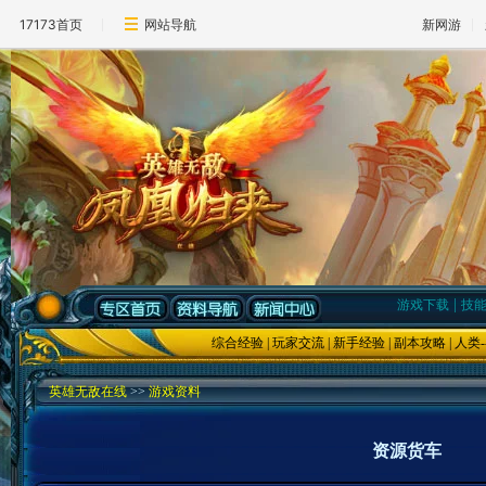
17173首页
网站导航
新网游
|
游戏下载
技
综合经验
|
玩家交流
|
新手经验
|
副本攻略
|
人类
-
英雄无敌在线
>>
游戏资料
资源货车