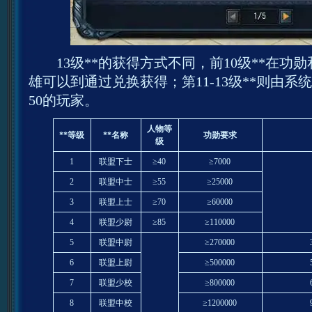
13级**的获得方式不同，前10级**在功
雄可以到通过兑换获得；第11-13级**则由
50的玩家。
人物等
**等级
**名称
功勋要求
级
1
联盟下士
≥40
≥7000
2
联盟中士
≥55
≥25000
3
联盟上士
≥70
≥60000
4
联盟少尉
≥85
≥110000
5
联盟中尉
≥270000
6
联盟上尉
≥500000
7
联盟少校
≥800000
8
联盟中校
≥1200000