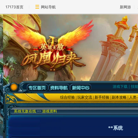
17173首页
网站导航
新网游
|
游戏下载
技
综合经验
|
玩家交流
|
新手经验
|
副本攻略
|
人类
-
英雄无敌在线
>>
游戏资料
**系统