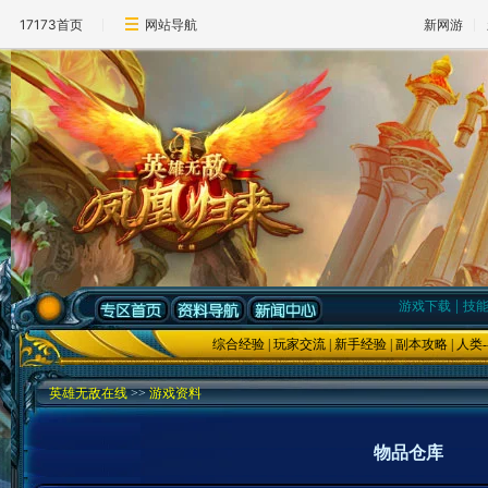
17173首页
网站导航
新网游
|
游戏下载
技
综合经验
|
玩家交流
|
新手经验
|
副本攻略
|
人类
-
英雄无敌在线
>>
游戏资料
物品仓库