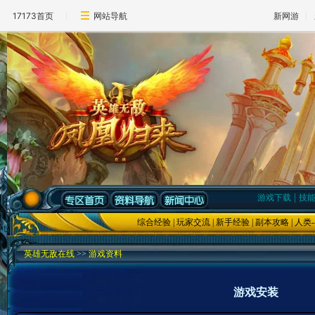
17173首页
网站导航
新网游
|
游戏下载
技
综合经验
|
玩家交流
|
新手经验
|
副本攻略
|
人类
-
英雄无敌在线
>>
游戏资料
游戏安装