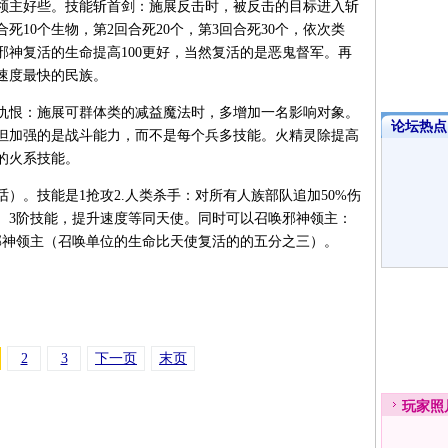
领主好些。技能斩首剑：施展反击时，被反击的目标进入斩
10个生物，第2回合死20个，第3回合死30个，依次类
邪神复活的生命提高100更好，当然复活的是恶鬼督军。再
速度最快的民族。
仇恨：施展可群体类的减益魔法时，多增加一名影响对象。
论坛热点·
但加强的是战斗能力，而不是每个兵多技能。火精灵除提高
的火系技能。
）。技能是1抢攻2.人类杀手：对所有人族部队追加50%伤
。3阶技能，提升速度等同天使。同时可以召唤邪神领主：
的邪神领主（召唤单位的生命比天使复活的的五分之三）。
2
3
下一页
末页
玩家
照