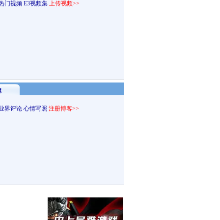
热门视频
E3视频集
上传视频>>
g
业界评论
心情写照
注册博客>>