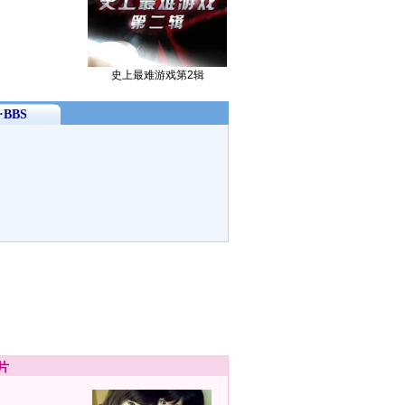
史上最难游戏第2辑
BBS
片