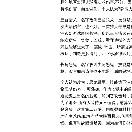
标的地区出现火球魔法的伤害.不好。
持续伤害，而是误伤。个人认为3阶能
三首猎犬：名字改叫三首狼犬，技能是
次火焰伤害。也不好。三首猎犬最早是
洲玄幻游戏影响甚深。所以三首猎犬在
蛇女所生，贪婪，凶残，看守地狱的大
戏技能够强大了---震慑+环击。所需
破坏，制造更多混乱，和它形象很匹配
长角恶鬼：名字改叫尖角恶鬼，技能是
格。没写如果该单位不能退（后面是墙或者
个人认为改为：恶鬼督军。技能为不洁
物理杀伤3%，可叠加。作为地狱中的
道恶鬼是出名的腿短，轮到它攻击时，
为了那3%所有人等待又不值得，这算
是废柴，这算第二遗憾。用魔婴做材料
才产生杀伤加3%有些太晚而且3%伤
憾。但有时缺憾也是美。因为如何弥补