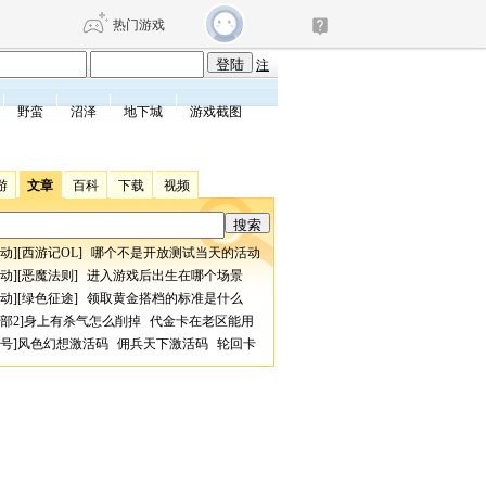
热门游戏
注
野蛮
沼泽
地下城
游戏截图
DNF
传奇4
游
文章
百科
下载
视频
剑网3旗舰版
新天龙八部
动
][
西游记OL
]
哪个不是开放测试当天的活动
自由
诛仙世界
仙剑世界
动
][
恶魔法则
]
进入游戏后出生在哪个场景
动
][
绿色征途
]
领取黄金搭档的标准是什么
部2
]
身上有杀气怎么削掉
代金卡在老区能用
号
]
风色幻想激活码
佣兵天下激活码
轮回卡