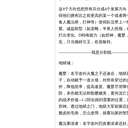
这4个方向也把所有兵分成4个发展方向
得他们拥有比之前更高的某一个或者两
食人魔法师，灯神等）使得队伍带上一
翼。减益助型（如龙蝇，半兽人统领，
打出变化。D特殊能力（如邪神，魔婴
见，只当抛砖引玉，欢迎板转。
-----------------------我是分割线-------------
地狱城：
魔婴：名字改叫火魔之子还凑合，地狱
子，自动赋予一道火墙，对所有穿过的步
外，降低统率，提高速度。魔婴尽管降
防，杀伤都无法和骷髅媲美，更何况亡
的战术价值--1-2回合跳到需要的位
邪神。透过地狱之门，地狱大军前驱后
脆皮的毛病，怎么使用，就看玩家的智
魔法亵渎者：名字改叫烈炎亵渎者还好