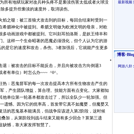
因为所有地狱玩家对改兵种头疼不是亵渎伤害太低或者火球没
最新视频
力除多提升些亵渎的速度外，取消误伤。
火焰之噬：被三首狼犬攻击到的目标，每回合结束时受到一
在希腊神化中被提到。希腊文明做为欧洲文明的母亲，对欧
很多动画游戏中都被提到。它叫刻耳拍洛斯，是妖王缔丰和
门。这样一个生命昭著的恶魔必须强化，但个人认为它的游
提高的是它的速度和攻击，杀伤。3者加强后，它就能产生更多
。
博客·Blo
击退：被攻击的目标不能反击，并且向被攻击方向倒退3
网游八卦
有单位）时怎么办~~~ ^0^。
狂热：恶鬼督军的每一次攻击提高本方所有生物攻击产生的
督军，产生团队增益，算合理。技能方面有点变化。大家都知
其他单位第一轮基本都攻击过了，所以全队少一轮加强。但
第一遗憾。因为它的统率高，首发带它真不如魔婴，但魔婴又
复活的恶鬼基本能满员，但战争应该进入第2阶段，这时候
害能叠加，从第阶段到战斗结束又能有多少回合？算第三遗
这缺憾，靠大家发挥智慧了。