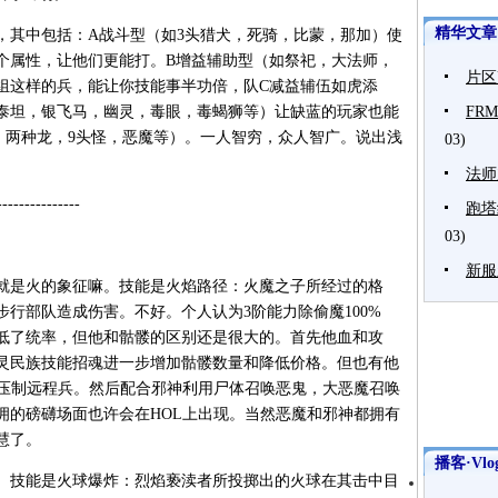
精华文章
，其中包括：A战斗型（如3头猎犬，死骑，比蒙，那加）使
个属性，让他们更能打。B增益辅助型（如祭祀，大法师，
片区
组这样的兵，能让你技能事半功倍，队C减益辅伍如虎添
泰坦，银飞马，幽灵，毒眼，毒蝎狮等）让缺蓝的玩家也能
FR
，两种龙，9头怪，恶魔等）。一人智穷，众人智广。说出浅
03)
法师
-------------
跑塔
03)
新服
就是火的象征嘛。技能是火焰路径：火魔之子所经过的格
行部队造成伤害。不好。个人认为3阶能力除偷魔100%
低了统率，但他和骷髅的区别还是很大的。首先他血和攻
灵民族技能招魂进一步增加骷髅数量和降低价格。但也有他
置，压制远程兵。然后配合邪神利用尸体召唤恶鬼，大恶魔召唤
拥的磅礴场面也许会在HOL上出现。当然恶魔和邪神都拥有
慧了。
播客·Vlo
。技能是火球爆炸：烈焰亵渎者所投掷出的火球在其击中目