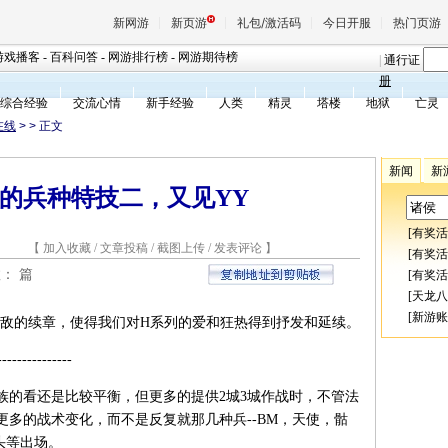
新网游
新页游
礼包/激活码
今日开服
热门页游
游戏播客
-
百科问答
-
网游排行榜
-
网游期待榜
|
通行证
册
综合经验
交流心情
新手经验
人类
精灵
塔楼
地狱
亡灵
魔兽
在线
>
> 正文
新闻
新
天堂
444的兵种特技二，又见YY
[
有奖活
王权与
5 【
加入收藏
/
文章投稿
/
截图上传
/
发表评论
】
[
有奖活
数：
篇
[
有奖活
[
天龙八
[
新游账
无敌的续章，使得我们对H系列的爱和狂热得到抒发和延续。
-------------
族的看还是比较平衡，但更多的提供2城3城作战时，不管法
多的战术变化，而不是反复就那几种兵--BM，天使，骷
头等出场。