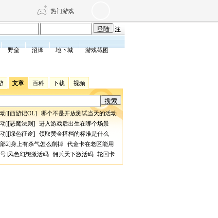
热门游戏
注
野蛮
沼泽
地下城
游戏截图
DNF
传奇4
游
文章
百科
下载
视频
剑网3旗舰版
新天龙八部
动
][
西游记OL
]
哪个不是开放测试当天的活动
自由
诛仙世界
仙剑世界
动
][
恶魔法则
]
进入游戏后出生在哪个场景
动
][
绿色征途
]
领取黄金搭档的标准是什么
部2
]
身上有杀气怎么削掉
代金卡在老区能用
号
]
风色幻想激活码
佣兵天下激活码
轮回卡