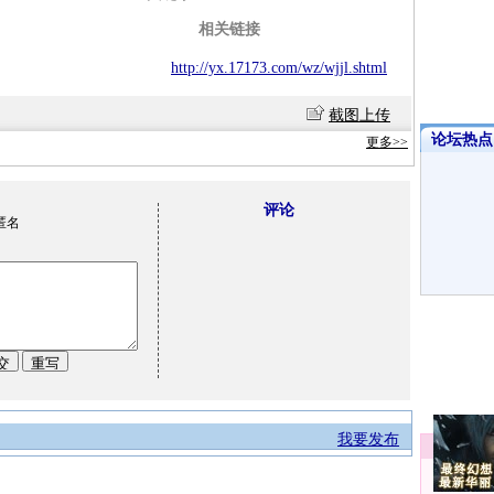
相关链接
http://yx.17173.com/wz/wjjl.shtml
截图上传
论坛热点·
更多>>
评论
匿名
我要发布