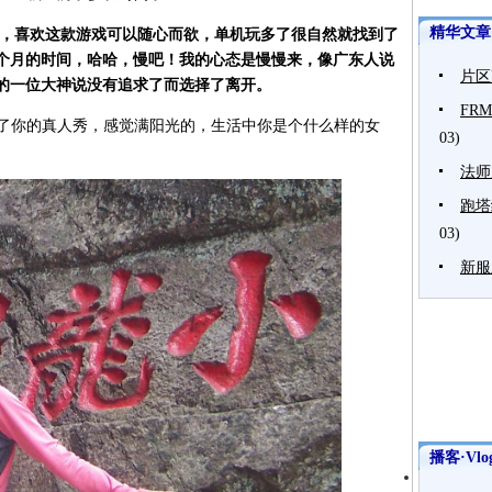
精华文章
始的，喜欢这款游戏可以随心而欲，单机玩多了很自然就找到了
7个月的时间，哈哈，慢吧！我的心态是慢慢来，像广东人说
片区
的一位大神说没有追求了而选择了离开。
FR
吗？看了你的真人秀，感觉满阳光的，生活中你是个什么样的女
03)
法师
跑塔
03)
新服
播客·Vlo