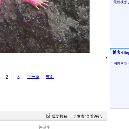
最新视频
博客·Blo
网游八卦
2
3
下一页
末页
我要投稿
发表/查看评论
关键字: