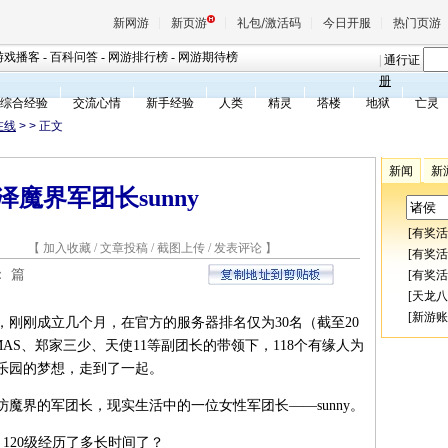
新网游
新页游
礼包/激活码
今日开服
热门页游
游戏播客
-
百科问答
-
网游排行榜
-
网游期待榜
|
通行证
册
综合经验
交流心情
新手经验
人类
精灵
塔楼
地狱
亡灵
魔兽
在线
>
> 正文
新闻
新
天堂
泽魔界军团长sunny
[
有奖活
王权与
9 【
加入收藏
/
文章投稿
/
截图上传
/
发表评论
】
[
有奖活
：
篇
[
有奖活
[
天龙八
[
新游账
刚刚成立几个月，在官方的服务器排名仅为30名（截至20
ROMAS、郑家三少、天使11等副团长的带领下，118个有缘人为
乐园的梦想，走到了一起。
访魔界的军团长，现实生活中的一位女性军团长——sunny。
？120级经历了多长时间了？