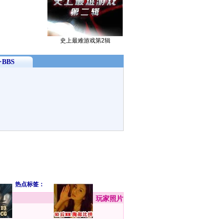
史上最难游戏第2辑
BBS
热点标签：
玩家
照片