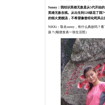
Sunny：我结识英雄无敌是从5代开
英雄无敌在线。从出生到120级花了我
的细火煲靓汤，不希望像曾经叱咤风云
NiKKi：取名sunny，有什么典故
孩？(顺便发表一张生活照）