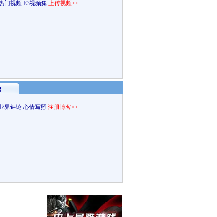
热门视频
E3视频集
上传视频>>
g
业界评论
心情写照
注册博客>>