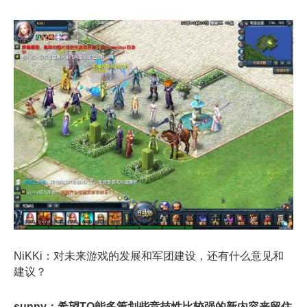
NiKKi：对未来游戏的发展和军团建设，还有什么意见和
建议？
sunny：希望TQ能多策划些竞技性比较强的新内容来留住